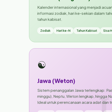
Kalender internasional yang menjadi acua
informasi zodiak, hari ke-sekian dalam tah
tahun kabisat.
Zodiak
Hari ke-N
Tahun Kabisat
Sisa H
☯
Jawa (Weton)
Sistem penanggalan Jawa terlengkap: Pasa
minggu), Neptu, Weton lengkap, hingga Na
Ideal untuk perencanaan acara adat dan tr