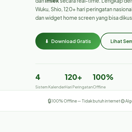
dan
Imlek
secara real-time. Lengkap de
Wuku, Shio, 120+ hari peringatan nasiona
dan widget home screen yang bisa dikus
⬇ Download Gratis
Lihat Se
4
120+
100%
Sistem Kalender
Hari Peringatan
Offline
🔒
⚙️
100% Offline — Tidak butuh internet
Alg