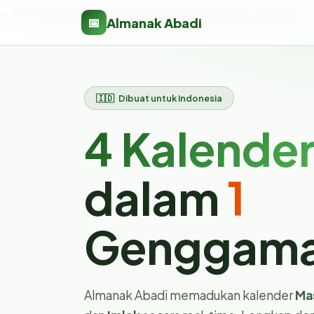
✨ Fitur Unggulan
🗓 4 Sistem Kalender
☯ Weton & Primbon
📱
Almanak Abadi
📅
🇮🇩 Dibuat untuk Indonesia
4 Kalende
dalam
1
Genggam
Almanak Abadi memadukan kalender
Mas