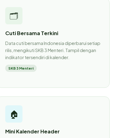
🗂
Cuti Bersama Terkini
Data cuti bersama Indonesia diperbarui setiap
rilis, mengikuti SKB 3 Menteri. Tampil dengan
indikator tersendiri di kalender.
SKB 3 Menteri
🏠
Mini Kalender Header