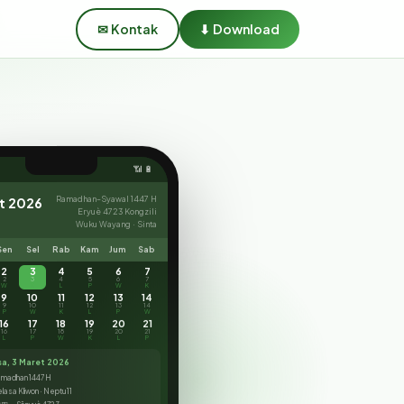
✉ Kontak
⬇ Download
📶 🔋
Ramadhan–Syawal 1447 H
t 2026
Eryuè 4723 Kongzili
Wuku Wayang · Sinta
Sen
Sel
Rab
Kam
Jum
Sab
2
3
4
5
6
7
2
3
4
5
6
7
W
K
L
P
W
K
9
10
11
12
13
14
9
10
11
12
13
14
P
W
K
L
P
W
16
17
18
19
20
21
16
17
18
19
20
21
L
P
W
K
L
P
sa, 3 Maret 2026
amadhan 1447 H
lasa Kliwon · Neptu 11
四 — Sānyuè 4723