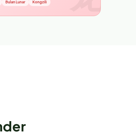
Bulan Lunar
Kongzili
nder