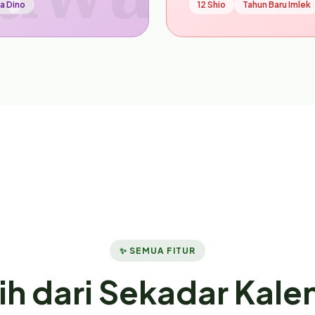
a Dino
12 Shio
Tahun Baru Imlek
✨ SEMUA FITUR
ih dari Sekadar Kale