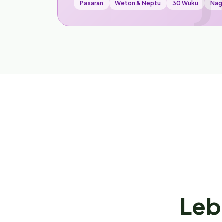
Pasaran
Weton & Neptu
30 Wuku
Nag
Leb