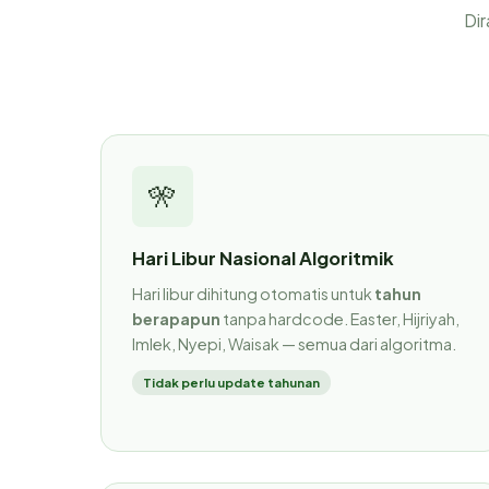
Dir
🎌
Hari Libur Nasional Algoritmik
Hari libur dihitung otomatis untuk
tahun
berapapun
tanpa hardcode. Easter, Hijriyah,
Imlek, Nyepi, Waisak — semua dari algoritma.
Tidak perlu update tahunan