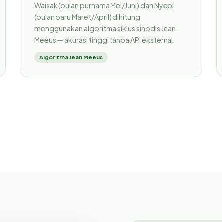
Waisak (bulan purnama Mei/Juni) dan Nyepi
(bulan baru Maret/April) dihitung
menggunakan algoritma siklus sinodis Jean
Meeus — akurasi tinggi tanpa API eksternal.
Algoritma Jean Meeus