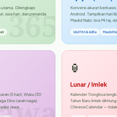
n utama. Dilengkapi
Konversi akurat berbasis
365
un, sisa hari, dan penanda
Android. Tampilkan hari lib
Maulid Nabi, Isra Mi'raj, 
ari
Idul Fitri & Adha
Maulid N
🏮
Lunar / Imlek
ran (5 hari), Wuku (30
Kalender Tionghoa lengka
Jawa
ga Dino (arah naga).
Tahun Baru Imlek dihitu
adisi Jawa.
ChineseCalendar — tidak