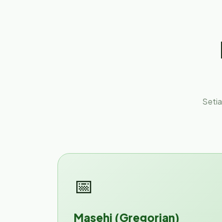
Setia
📅
Masehi (Gregorian)