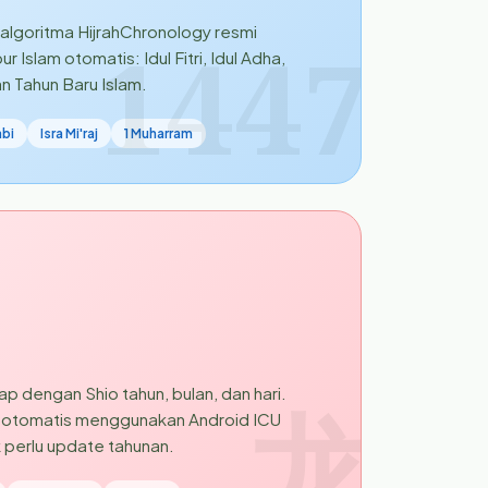
 algoritma HijrahChronology resmi
1447
ur Islam otomatis: Idul Fitri, Idul Adha,
dan Tahun Baru Islam.
abi
Isra Mi'raj
1 Muharram
p dengan Shio tahun, bulan, dan hari.
龙
ng otomatis menggunakan Android ICU
 perlu update tahunan.