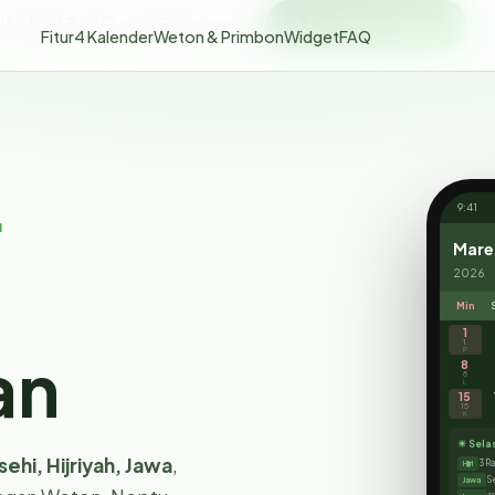
 Widget
❓ FAQ
✉ cs@idm.web.id
⬇ Download Gratis
Fitur
4 Kalender
Weton & Primbon
Widget
FAQ
9:41
r
Mare
2026
Min
1
1
P
8
an
8
L
15
15
K
☀ Sela
3 R
Hijri
ehi, Hijriyah, Jawa
,
Se
Jawa
初
Lunar