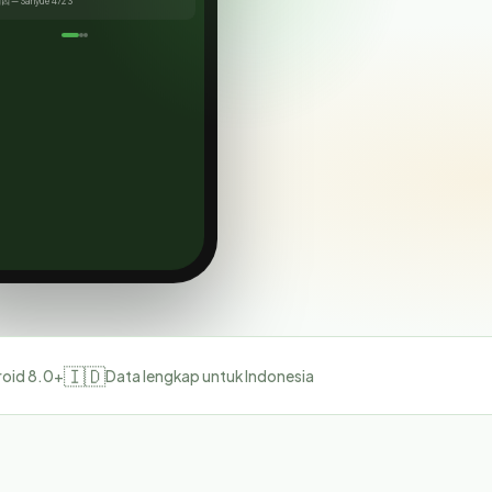
🇮🇩
oid 8.0+
Data lengkap untuk Indonesia