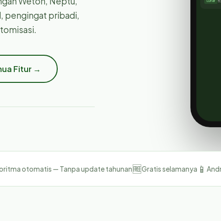
ngan Weton, Neptu,
l, pengingat pribadi,
tomisasi.
mua Fitur →
🆓
📱
oritma otomatis — Tanpa update tahunan
Gratis selamanya
Andr